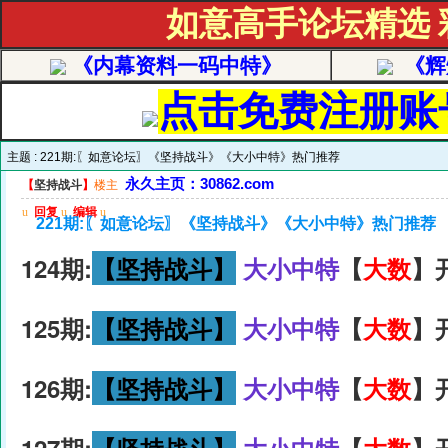
如意高手论坛精选
《内幕资料一码中特》
《辉
点击免费注册账
主题 :
221期:〖如意论坛〗《坚持战斗》《大小中特》热门推荐
永久主页：30862.com
【
坚持战斗
】
楼主
u
回复
u
编辑
u
221期:〖如意论坛〗《坚持战斗》《大小中特》热门推荐
124期:
【坚持战斗】
大小中特
【
大数
】
125期:
【坚持战斗】
大小中特
【
大数
】
126期:
【坚持战斗】
大小中特
【
大数
】